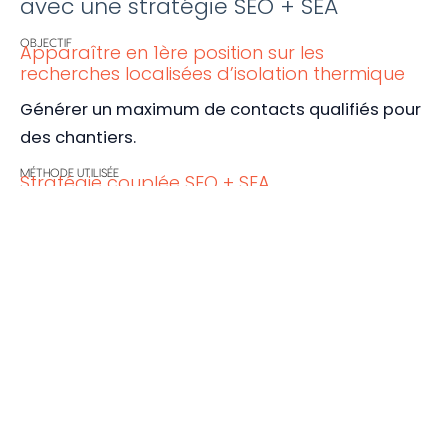
avec une stratégie SEO + SEA
OBJECTIF
Apparaître en 1ère position sur les
recherches localisées d’isolation thermique
Générer un maximum de contacts qualifiés pour
des chantiers.
MÉTHODE UTILISÉE
Stratégie couplée SEO + SEA
SEO : Référencement Naturel
Ciblage sémantique stratégique et tactique vs.
concurrents
Ajustement des balises du site en
conséquence
Optimisation des contenus du site pour les
rendre lisibles et interprétables par Google
SEA : Référencement Payant avec Google Ads