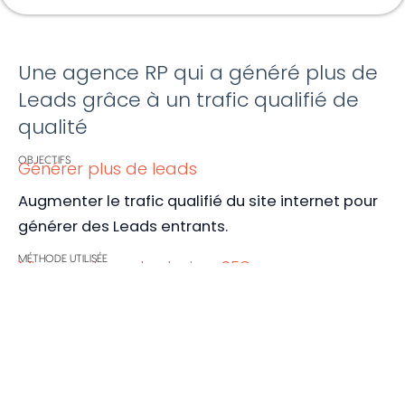
Une agence RP qui a généré plus de
Leads grâce à un trafic qualifié de
qualité
OBJECTIFS
Générer plus de leads
Augmenter le trafic qualifié du site internet pour
générer des Leads entrants.
MÉTHODE UTILISÉE
Mise en place des leviers SEO
Ciblage sémantique stratégique et tactique vs.
concurrents
Ajustement des balises du site en
conséquence
Retravail des éditoriaux pour les rendre lisibles