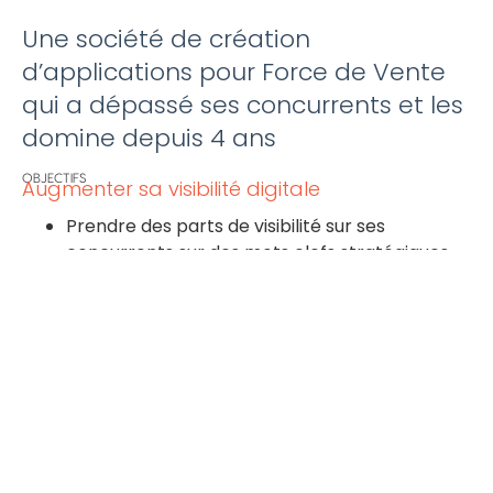
Une société de création
d’applications pour Force de Vente
qui a dépassé ses concurrents et les
domine depuis 4 ans
OBJECTIFS
Augmenter sa visibilité digitale
Prendre des parts de visibilité sur ses
concurrents sur des mots clefs stratégiques
Augmenter le trafic qualifié du site internet
pour générer des Leads entrants
MÉTHODE UTILISÉE
Mise en place des leviers SEO
Ciblage sémantique stratégique et tactique vs.
concurrents
Ajustement des balises du site en
conséquence