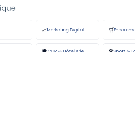
tique
Marketing Digital
E-comme
📈
🛒
CHR & Hôtellerie
Sport & Lo
🍽️
⚽
S DÉCOUVRIR
RESSOURCES UTILES
Nous contacter
timize 360 — Accueil
Nous rejoindre
i sommes-nous
0% des Clients Satisfaits
Devenir Franchisé(e)