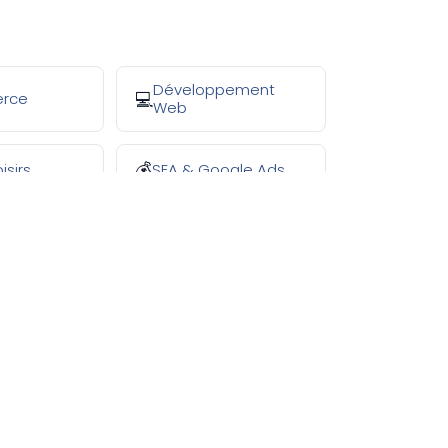
Développement
rce
💻
Web
isirs
SEA & Google Ads
💰
NOS SERVICES MAJEURS
Agence de Référencement SEO
Agence GEO & IA
Netlinking & Linkbuilding
Toutes nos Prestations SEO
Nos 10 Secteurs SEO
Création de Sites Web
Gestion de Campagnes Ads
Stratégie Social Media