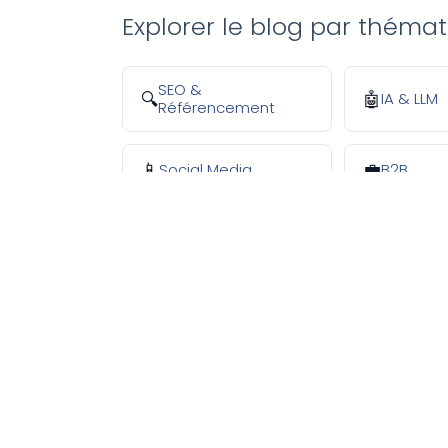
Explorer le blog par théma
SEO &
IA & LLM
🔍
🤖
Référencement
Social Media
B2B
📱
💼
NOU
Op
Agence de Visibilité Digitale 360° notée 5/5
Qu
Google depuis 2012. +500 clients
10
accompagnés depuis 14 ans avec un taux de