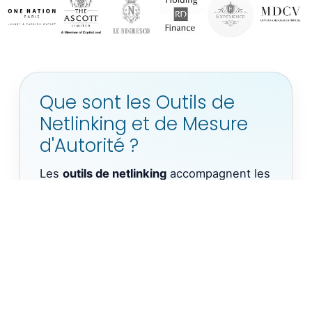
Que sont les Outils de
Netlinking et de Mesure
d'Autorité ?
Les
outils de netlinking
accompagnent les
référenceurs dans la recherche, l’analyse
et le suivi des
backlinks
. Les
outils
d’autorité
mesurent la crédibilité d’un
domaine à travers des métriques telles
que le
Domain Rating
(Ahrefs) ou le
Trust
Flow
(Majestic).