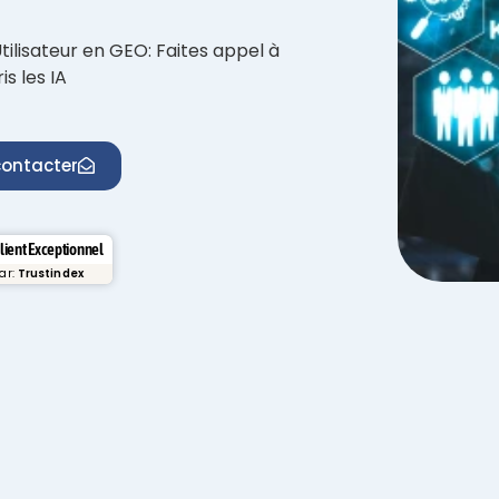
ilisateur en GEO: Faites appel à
s les IA
ontacter
Client Exceptionnel
par:
Trustindex