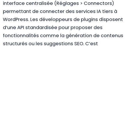
interface centralisée (Réglages > Connectors)
permettant de connecter des services IA tiers à
WordPress. Les développeurs de plugins disposent
d’une API standardisée pour proposer des
fonctionnalités comme la génération de contenus
structurés ou les suggestions SEO. C’est
l’infrastructure qui manquait pour que
l’écosystème WordPress s’aligne avec les
exigences du
référencement dans les LLM et AI
Overviews
.
Le schema markup reste du ressort des plugins
spécialisés (Yoast SEO, RankMath, Schema Pro), qui
continuent de jouer un rôle central dans votre
stratégie de rich snippets. Ce point est stratégique
pour le
référencement naturel
en 2026, car les rich
snippets influencent directement :