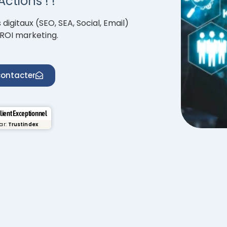
ctions ! !
igitaux (SEO, SEA, Social, Email)
ROI marketing.
ontacter
Client Exceptionnel
par:
Trustindex