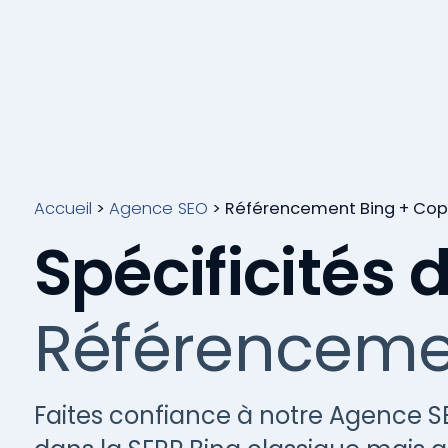
Accueil
>
Agence SEO
>
Référencement Bing + Copi
Spécificités 
Référenceme
Faites confiance à notre Agence S