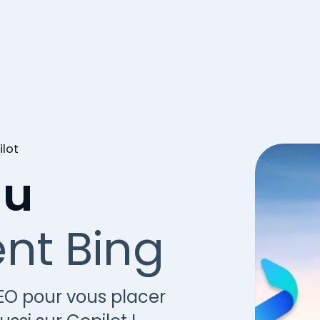
lot
du
nt Bing
EO pour vous placer