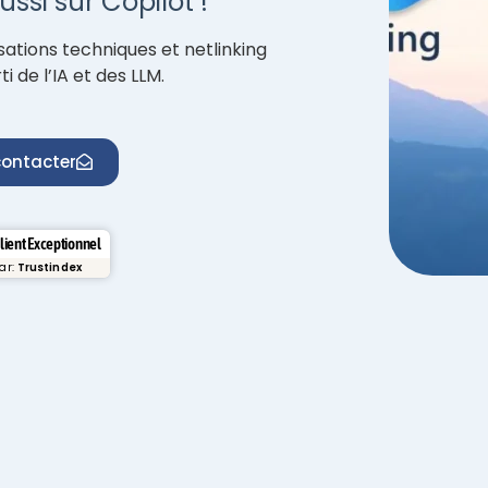
ssi sur Copilot !
ations techniques et netlinking
i de l’IA et des LLM.
ontacter
Client Exceptionnel
par:
Trustindex