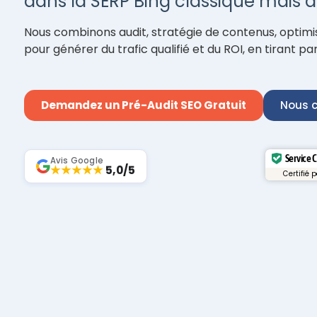
dans la SERP Bing classique mais au
Nous combinons audit, stratégie de contenus, optimis
pour générer du trafic qualifié et du ROI, en tirant part
Demandez un Pré-Audit SEO Gratuit
Nous c
Service 
Avis Google
★★★★★
5,0/5
Certifié 