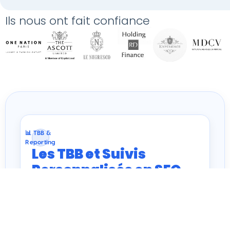
Ils nous ont fait confiance
📊 TBB &
Reporting
Les TBB et Suivis
Personnalisés en SEO
Concevoir une stratégie, c’est bien.
La
piloter et la prouver
, c’est mieux. À l’ère
AI Overviews
des
et du
zéro clic
, nos