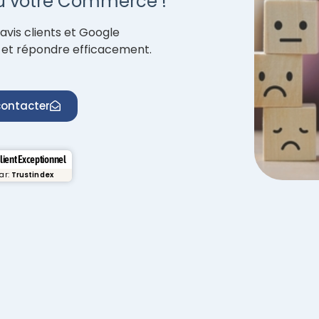
ou votre Commerce !
avis clients et Google
r et répondre efficacement.
ontacter
Client Exceptionnel
par:
Trustindex