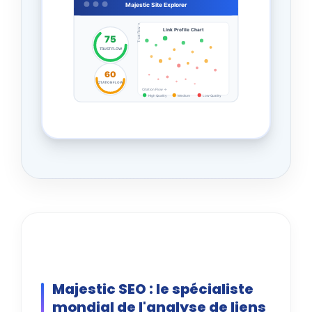
Majestic Site Explorer
Trust Flow →
Link Profile Chart
75
TRUST FLOW
60
CITATION FLOW
Citation Flow →
High Quality
Medium
Low Quality
Majestic SEO : le spécialiste
mondial de l'analyse de liens