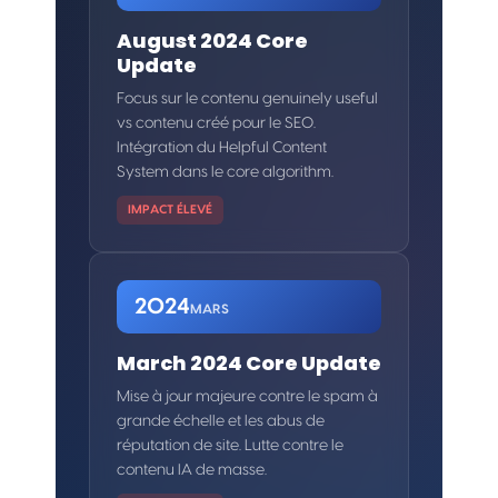
August 2024 Core
Update
Focus sur le contenu genuinely useful
vs contenu créé pour le SEO.
Intégration du Helpful Content
System dans le core algorithm.
IMPACT ÉLEVÉ
2024
MARS
March 2024 Core Update
Mise à jour majeure contre le spam à
grande échelle et les abus de
réputation de site. Lutte contre le
contenu IA de masse.