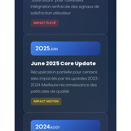
"satisfaisant" pour l'utilisateur.
Intégration renforcée des signaux de
satisfaction utilisateur.
IMPACT ÉLEVÉ
2025
JUIN
June 2025 Core Update
Récupération partielle pour certains
sites impactés par les updates 2023-
2024. Meilleure reconnaissance des
petits sites de qualité.
IMPACT MOYEN
2024
AOÛT