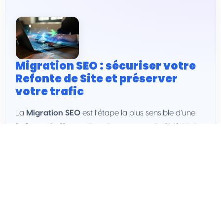
Migration SEO : sécuriser votre
Refonte de Site et préserver
votre trafic
La
Migration SEO
est l’étape la plus sensible d’une
Refonte de Site
ou d’un changement de CMS. Mal
cadrée, elle engendre des pertes de positions, des
erreurs 404 et une chute brutale du trafic. Notre
méthode Optimize 360 sécurise chaque phase pour
conserver l’autorité acquise
et accélérer la reprise
post-mise en ligne.
Nous intervenons
avant
,
pendant
et
après
la bascule